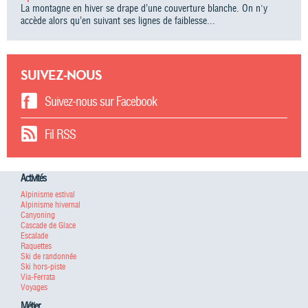
La montagne en hiver se drape d’une couverture blanche. On n'y
accède alors qu’en suivant ses lignes de faiblesse...
SUIVEZ-NOUS
Suivez-nous sur Facebook
Fil RSS
Activités
Alpinisme estival
Alpinisme hivernal
Canyoning
Cascade de Glace
Escalade
Raquettes
Ski de randonnée
Ski hors-piste
Via-Ferrata
Voyages
Métier