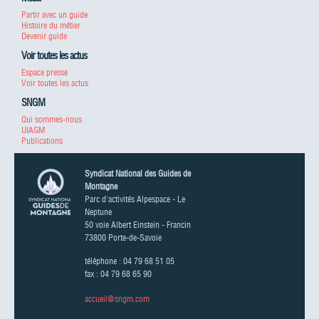
Partir avec un guide
Histoire du métier
Devenir guide
Voir toutes les actus
Espace presse
Voir toutes les actus
SNGM
Qui sommes-nous
UIAGM
Publications
Syndicat National des Guides de
Montagne
Parc d'activités Alpespace - Le
Neptune
50 voie Albert Einstein - Francin
73800 Porte-de-Savoie
téléphone : 04 79 68 51 05
fax : 04 79 68 65 90
accueil@sngm.com