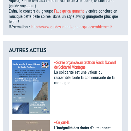
Alpes), Pierre Mériaux (adjoint Mairie de Grenoble), Michel Zalio
(guide voyageur).
Enfin, le concert du groupe
Faut qu'ça guinche
viendra conclure en
musique cette belle soirée, dans un style swing guinguette plus que
festif !
Réservation :
http://www.guides-montagne.org/rassemblement/
AUTRES ACTUS
• Soirée organisée au profit du Fonds National
de Solidarité Montagne
La solidarité est une valeur qui
rassemble toute la communauté de la
montagne.
• Ce jour-là
L'intégralité des droits d'auteur sont