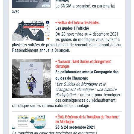
Manège)
Le SNGM a organisé, en partenariat
avec
• Festival de Cinéma des Guides
Les guides à l'affiche
Du 28 novembre au 4 décembre 2021,
les guides de montagne vous invitent à
plusieurs soirées de projections et de rencontres en amont de leur
Rassemblement annuel à Briançon.
• Nouveau : livret Guides et changement
climatique
En collaboration avec la Compagnie des
guides de Chamonix
"
Les Guides de Montagne et le
changement climatique : une histoire
d’adaptation
" : un livret pour témoigner
des conséquences du réchauffement
climatique sur les milieux naturels de montagn
• États Généraux de la Transition du Tourisme
en Montagne
23 & 24 septembre 2021
La transition au cœur des territoires de montagne !