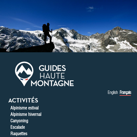
Aller au contenu principal
English
Français
ACTIVITÉS
Alpinisme estival
Alpinisme hivernal
Canyoning
Escalade
Raquettes