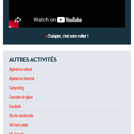
S’adapter, c’est notre métier !
AUTRES ACTIVITÉS
Alpinisme estival
Alpinisme hivernal
Canyoning
Cascade de glace
Escalade
Ski de randonnée
Ski hors-piste