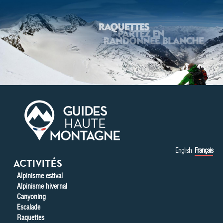
Aller au contenu principal
English
Français
ACTIVITÉS
Alpinisme estival
Alpinisme hivernal
Canyoning
Escalade
Raquettes