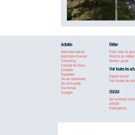
Activités
Métier
Alpinisme estival
Partir avec un gui
Alpinisme hivernal
Histoire du métier
Canyoning
Devenir guide
Cascade de Glace
Voir toutes les act
Escalade
Raquettes
Espace presse
Ski de randonnée
Voir toutes les act
Ski hors-piste
Via-Ferrata
SNGM
Voyages
Qui sommes-nous
UIAGM
Publications