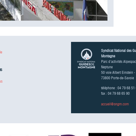
Syndicat National des G
de
Montagne
Parc d'activités Alpespac
Neptune
us
50 voie Albert Einstein -
73800 Porte-de-Savoie
us
téléphone : 04 79 68 51
fax : 04 79 68 65 90
accueil@sngm.com