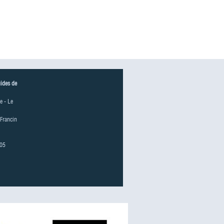
uides de
e - Le
 Francin
 05