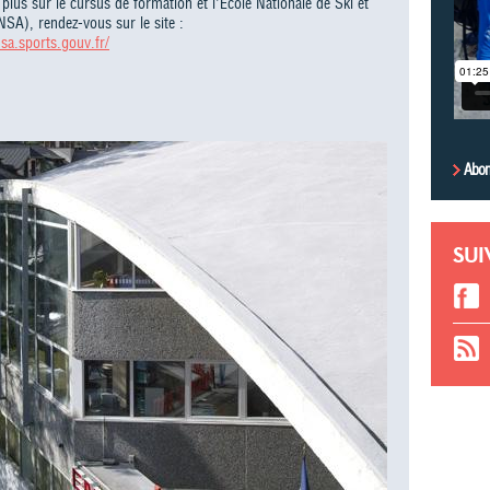
plus sur le cursus de formation et l'Ecole Nationale de Ski et
NSA), rendez-vous sur le site :
sa.sports.gouv.fr/
Abon
SUI