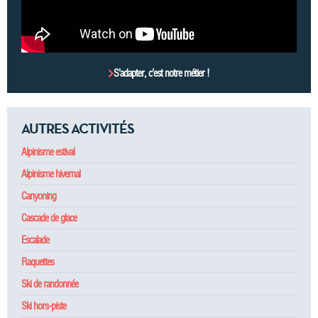
S’adapter, c’est notre métier !
AUTRES ACTIVITÉS
Alpinisme estival
Alpinisme hivernal
Canyoning
Cascade de glace
Escalade
Raquettes
Ski de randonnée
Ski hors-piste