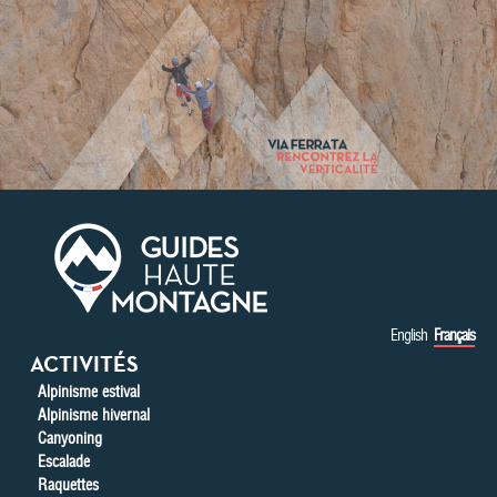
Aller au contenu principal
English
Français
ACTIVITÉS
Alpinisme estival
Alpinisme hivernal
Canyoning
Escalade
Raquettes