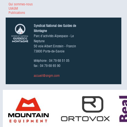
Qui sommes-nous
UIAGM
Publications
Syndicat National des Guides de
Montagne
Parc d'activités Alpespace - Le
Neptune
50 voie Albert Einstein - Francin
73800 Porte-de-Savoie
téléphone : 04 79 68 51 05
fax : 04 79 68 65 90
accueil@sngm.com