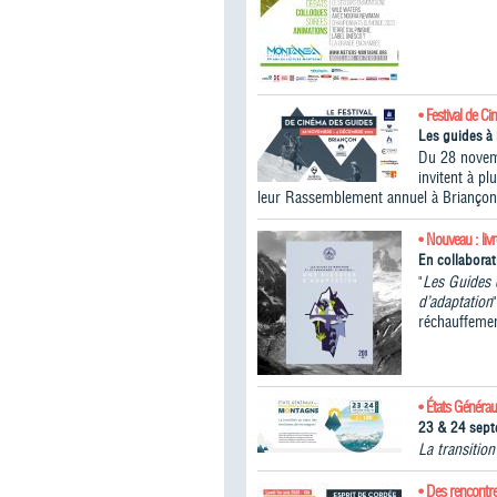
• Festival de C
Les guides à 
Du 28 novem
invitent à p
leur Rassemblement annuel à Briançon
• Nouveau : liv
En collabora
"
Les Guides 
d’adaptation
réchauffemen
• États Généra
23 & 24 sep
La transitio
• Des rencontr