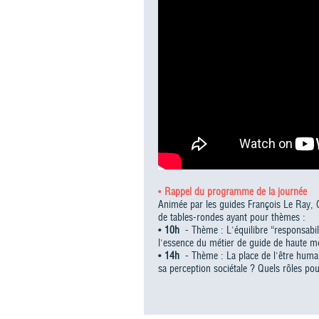
•
Rappel du programme de la journée
Animée par les guides François Le Ray, 
de tables-rondes ayant pour thèmes :
•
10h
- Thème : L'équilibre “responsabili
l'essence du métier de guide de haute m
•
14h
- Thème : La place de l'être humai
sa perception sociétale ? Quels rôles po