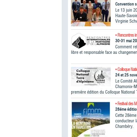
Convention s
Le 13 juin 2
Haute-Savoie
Virginie Sch
• Rencontres in
30-31 mai 2
Comment rele
libre et responsable face au changemen
• Colloque Nati
24 et 25 no
Le Comité A
Chamonix-Mon
première édition du Colloque National 
• Festival des 
28éme éditio
Cette 28ème 
conducteur 
Chambéry.