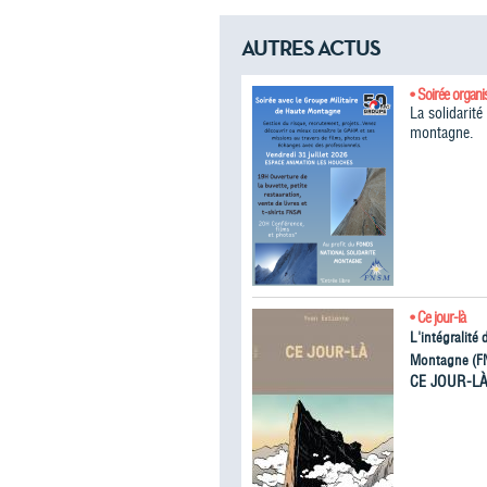
AUTRES ACTUS
• Soirée organi
La solidarit
montagne.
• Ce jour-là
L'intégralité
Montagne (F
CE JOUR-L