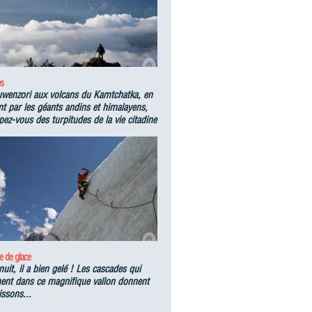
s
wenzori aux volcans du Kamtchatka, en
t par les géants andins et himalayens,
ez-vous des turpitudes de la vie citadine
e de glace
nuit, il a bien gelé ! Les cascades qui
nent dans ce magnifique vallon donnent
issons...