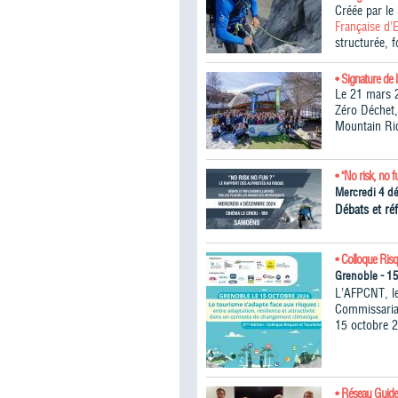
Créée par l
Française d’
structurée, 
• Signature de 
Le 21 mars 2
Zéro Déchet,
Mountain Ri
• "No risk, no f
Mercredi 4 d
Débats et réf
• Colloque Ris
Grenoble - 1
L’AFPCNT, le
Commissariat
15 octobre 2
• Réseau Guide