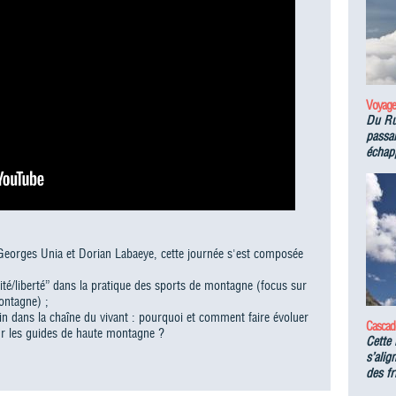
Voyage
Du Ru
passan
échapp
Georges Unia et Dorian Labaeye, cette journée s'est composée
té/liberté” dans la pratique des sports de montagne (focus sur
ontagne) ;
n dans la chaîne du vivant : pourquoi et comment faire évoluer
Cascad
ur les guides de haute montagne ?
Cette 
s’alig
des fr