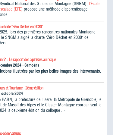
e Syndicat National des Guides de Montagne (SNGM),
l’École
Escalade (EFE)
propose une méthode d’apprentissage
fondé
la charte "Zéro Déchet en 2030"
025, lors des premières rencontres nationales Montagne
 le SNGM a signé la charte "Zéro Déchet en 2030" de
ders.
un ?" : Le rapport des alpinistes au risque
écembre 2024 - Samoëns
lexions illustrées par les plus belles images des intervenants.
ques et Tourisme - 2ème édition
5 octobre 2024
 PARN, la préfecture de l’Isère, la Métropole de Grenoble, le
 de Massif des Alpes et le Cluster Montagne coorganisent le
024 la deuxième édition du colloque : «
s-observateurs