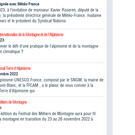
ignée avec Météo-France
023, à l’invitation de monsieur Xavier Roseren, député de la
, la présidente directrice générale de Météo-France, madame
warz et le président du Syndicat Nationa
ternationales de la Montagne et de l'Alpinisme
023
ver le défi d’une pratique de l’alpinisme et de la montagne
t climatique ?
onal Terre d'Alpinisme
vembre 2022
lpinisme UNESCO France, composé par le SNGM, la mairie de
t-Blanc, et la FFCAM , a le plaisir de vous convier à la
Terre d’Alpinisme qui
Métiers de Montagne
n
édition du Festival des Métiers de Montagne aura pour fil
la montagne en transition du 23 au 26 novembre 2022 à