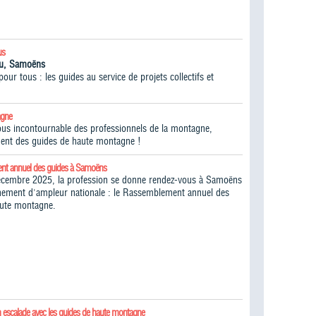
us
iou, Samoëns
ur tous : les guides au service de projets collectifs et
agne
vous incontournable des professionnels de la montagne,
ent des guides de haute montagne !​
nt annuel des guides à Samoëns
écembre 2025, la profession se donne rendez-vous à Samoëns
ement d'ampleur nationale : le Rassemblement annuel des
aute montagne.
n escalade avec les guides de haute montagne