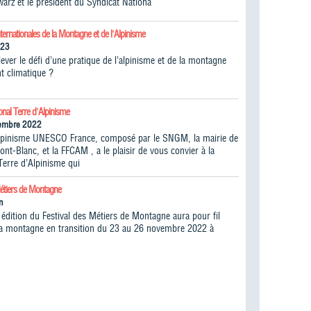
warz et le président du Syndicat Nationa
ternationales de la Montagne et de l'Alpinisme
023
ver le défi d’une pratique de l’alpinisme et de la montagne
t climatique ?
onal Terre d'Alpinisme
vembre 2022
lpinisme UNESCO France, composé par le SNGM, la mairie de
t-Blanc, et la FFCAM , a le plaisir de vous convier à la
Terre d’Alpinisme qui
Métiers de Montagne
n
édition du Festival des Métiers de Montagne aura pour fil
la montagne en transition du 23 au 26 novembre 2022 à