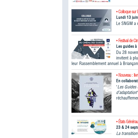
• Colloque sur 
Lundi 13 jui
Le SNGM a or
• Festival de C
Les guides à 
Du 28 novem
invitent à p
leur Rassemblement annuel à Briançon
• Nouveau : liv
En collabora
"
Les Guides 
d’adaptation
réchauffemen
• États Généra
23 & 24 sep
La transitio