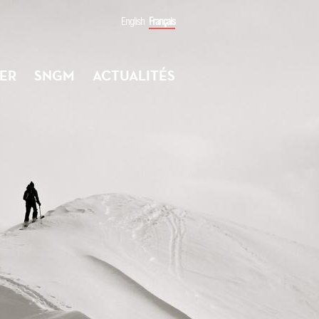
English
Français
ER
SNGM
ACTUALITÉS