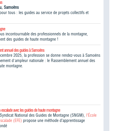
us
iou, Samoëns
ur tous : les guides au service de projets collectifs et
agne
vous incontournable des professionnels de la montagne,
ent des guides de haute montagne !​
nt annuel des guides à Samoëns
écembre 2025, la profession se donne rendez-vous à Samoëns
ement d'ampleur nationale : le Rassemblement annuel des
aute montagne.
n escalade avec les guides de haute montagne
e Syndicat National des Guides de Montagne (SNGM),
l’École
Escalade (EFE)
propose une méthode d’apprentissage
fondé