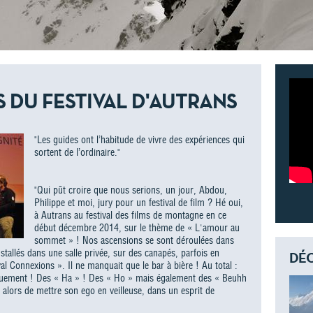
S DU FESTIVAL D'AUTRANS
"Les guides ont l’habitude de vivre des expériences qui
sortent de l’ordinaire."
"Qui pût croire que nous serions, un jour, Abdou,
Philippe et moi, jury pour un festival de film ? Hé oui,
à Autrans au festival des films de montagne en ce
début décembre 2014, sur le thème de « L'amour au
sommet » ! Nos ascensions se sont déroulées dans
stallés dans une salle privée, sur des canapés, parfois en
DÉC
l Connexions ». Il ne manquait que le bar à bière ! Au total :
quement ! Des « Ha » ! Des « Ho » mais également des « Beuhh
it alors de mettre son ego en veilleuse, dans un esprit de