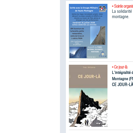
• Soirée organi
La solidarit
montagne.
• Ce jour-là
L'intégralité
Montagne (F
CE JOUR-L