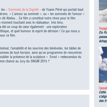
, les
« Sommets de la Dignité »
de Yoann Périé qui portait haut
hérons. « L’amour au sommet », ou « les sommets de l’amour »
 dit Abdou... Ce film a constitué notre choix pour le film
n moment touchant avec le réalisateur, très ému.
été un coup de cœur également : une exploration
Voyage
éthique, et quel humour et esprit de dérision ! Ce qui nous a
Du Ru
our ce film.
passan
échapp
tival, l’amabilité et les sourires des bénévoles, les tables de
ersonnes de tout horizon, ainsi qu’un programme de rencontres
 oublier la présence de la sculpture « Envol » redescendue du
onne chance au Jury du SNGM 2015 !"
Cascad
Cette 
s’alig
des fr