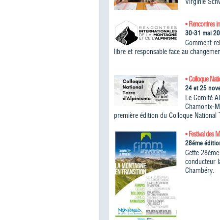
Virginie Sch
• Rencontres in
30-31 mai 2
Comment rele
libre et responsable face au changemen
• Colloque Nati
24 et 25 no
Le Comité A
Chamonix-Mon
première édition du Colloque National 
• Festival des 
28éme éditio
Cette 28ème 
conducteur 
Chambéry.