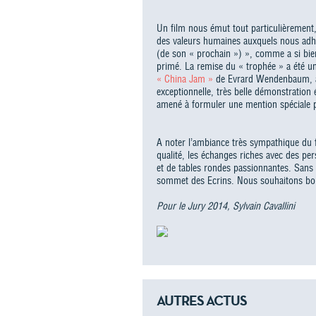
Un film nous émut tout particulièrement
des valeurs humaines auxquels nous ad
(de son « prochain ») », comme a si bien
primé. La remise du « trophée » a été u
« China Jam »
de Evrard Wendenbaum, a 
exceptionnelle, très belle démonstration 
amené à formuler une mention spéciale p
A noter l’ambiance très sympathique du fes
qualité, les échanges riches avec des p
et de tables rondes passionnantes. Sans
sommet des Ecrins. Nous souhaitons b
Pour le Jury 2014, Sylvain Cavallini
AUTRES ACTUS