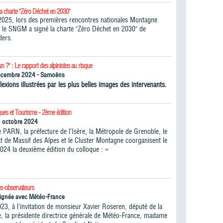
la charte "Zéro Déchet en 2030"
025, lors des premières rencontres nationales Montagne
 le SNGM a signé la charte "Zéro Déchet en 2030" de
ders.
un ?" : Le rapport des alpinistes au risque
écembre 2024 - Samoëns
lexions illustrées par les plus belles images des intervenants.
ques et Tourisme - 2ème édition
5 octobre 2024
 PARN, la préfecture de l’Isère, la Métropole de Grenoble, le
 de Massif des Alpes et le Cluster Montagne coorganisent le
024 la deuxième édition du colloque : «
s-observateurs
ignée avec Météo-France
023, à l’invitation de monsieur Xavier Roseren, député de la
, la présidente directrice générale de Météo-France, madame