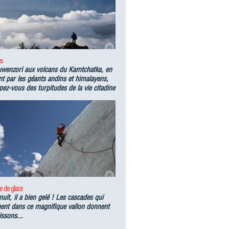
s
wenzori aux volcans du Kamtchatka, en
t par les géants andins et himalayens,
ez-vous des turpitudes de la vie citadine
e de glace
nuit, il a bien gelé ! Les cascades qui
nent dans ce magnifique vallon donnent
issons...