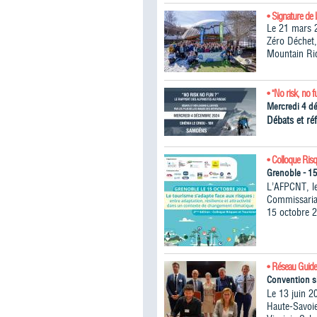
• Signature de 
Le 21 mars 2
Zéro Déchet,
Mountain Ri
• "No risk, no f
Mercredi 4 d
Débats et réf
• Colloque Ris
Grenoble - 1
L’AFPCNT, le
Commissariat
15 octobre 2
• Réseau Guide
Convention s
Le 13 juin 2
Haute-Savoie