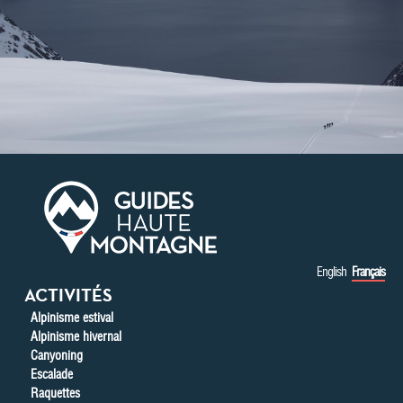
Aller au contenu principal
English
Français
ACTIVITÉS
Alpinisme estival
Alpinisme hivernal
Canyoning
Escalade
Raquettes