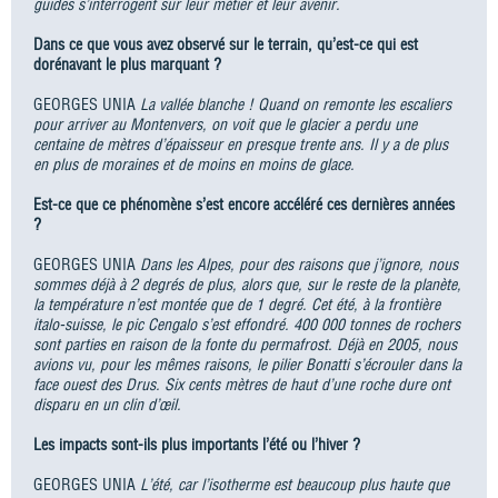
guides s’interrogent sur leur métier et leur avenir.
Dans ce que vous avez observé sur le terrain, qu’est-ce qui est
dorénavant le plus marquant ?
GEORGES UNIA
La vallée blanche ! Quand on remonte les escaliers
pour arriver au Montenvers, on voit que le glacier a perdu une
centaine de mètres d’épaisseur en presque trente ans. Il y a de plus
en plus de moraines et de moins en moins de glace.
Est-ce que ce phénomène s’est encore accéléré ces dernières années
?
GEORGES UNIA
Dans les Alpes, pour des raisons que j’ignore, nous
sommes déjà à 2 degrés de plus, alors que, sur le reste de la planète,
la température n’est montée que de 1 degré. Cet été, à la frontière
italo-suisse, le pic Cengalo s’est effondré. 400 000 tonnes de rochers
sont parties en raison de la fonte du permafrost. Déjà en 2005, nous
avions vu, pour les mêmes raisons, le pilier Bonatti s’écrouler dans la
face ouest des Drus. Six cents mètres de haut d’une roche dure ont
disparu en un clin d’œil.
Les impacts sont-ils plus importants l’été ou l’hiver ?
GEORGES UNIA
L’été, car l’isotherme est beaucoup plus haute que