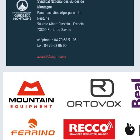
Syndicat National des Guides de
Montagne
Parc d'activités Alpespace - Le
Neptune
50 voie Albert Einstein - Francin
73800 Porte-de-Savoie
téléphone : 04 79 68 51 05
fax : 04 79 68 65 90
accueil@sngm.com