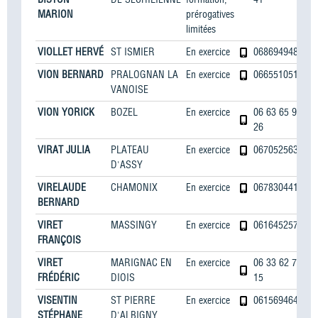
MARION
prérogatives
limitées
VIOLLET HERVÉ
ST ISMIER
En exercice
0686949483
VION BERNARD
PRALOGNAN LA
En exercice
0665510519
VANOISE
VION YORICK
BOZEL
En exercice
06 63 65 91
26
VIRAT JULIA
PLATEAU
En exercice
0670525634
D'ASSY
VIRELAUDE
CHAMONIX
En exercice
0678304413
BERNARD
VIRET
MASSINGY
En exercice
0616452575
FRANÇOIS
VIRET
MARIGNAC EN
En exercice
06 33 62 72
FRÉDÉRIC
DIOIS
15
VISENTIN
ST PIERRE
En exercice
0615694642
STÉPHANE
D'ALBIGNY