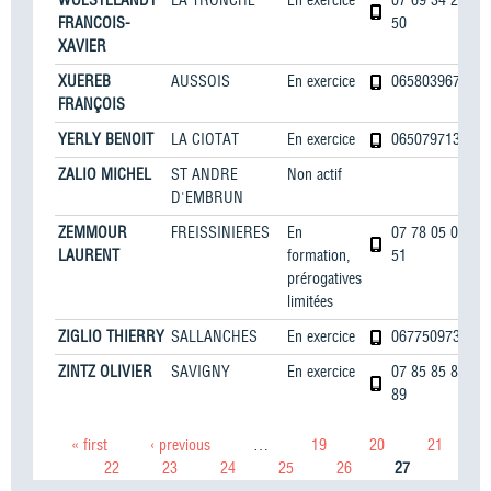
FRANCOIS-
50
XAVIER
XUEREB
AUSSOIS
En exercice
0658039673
FRANÇOIS
YERLY BENOIT
LA CIOTAT
En exercice
0650797139
ZALIO MICHEL
ST ANDRE
Non actif
D'EMBRUN
ZEMMOUR
FREISSINIERES
En
07 78 05 09
LAURENT
formation,
51
prérogatives
limitées
ZIGLIO THIERRY
SALLANCHES
En exercice
0677509733
ZINTZ OLIVIER
SAVIGNY
En exercice
07 85 85 83
89
Pages
« first
‹ previous
…
19
20
21
22
23
24
25
26
27