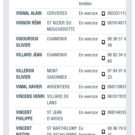
limitées
VIGNAL ALAIN
CERVIERES
En exercice
0633371190
VIGNON RÉMI
ST NIZIER DU
En exercice
0610148714
MOUCHEROTTE
VIGOUROUX
CHAMONIX
En exercice
06 36 57 41
OLIVIER
48
VILLARD JEAN
CHAMONIX
En exercice
06 82 34 56
60
VILLERON
MONT
En exercice
07 84 97 02
OLIVIER
SAXONNEX
23
VIMAL XAVIER
ARGENTIERE
En exercice
0681106315
VINCENS HENRI
VILLARD DE
En exercice
0670770762
LANS
VINCENT
ST JEAN
En exercice
0681445397
PHILIPPE
D'ARVES
VINCENT
ST BARTHELEMY
En
06 98 79 07
BISTON
DE SECHILIENNE
formation,
41