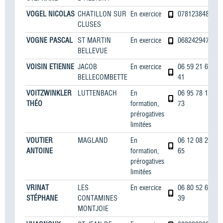
VOGEL NICOLAS
CHATILLON SUR
En exercice
0781238485
CLUSES
VOGNE PASCAL
ST MARTIN
En exercice
0682429472
BELLEVUE
VOISIN ETIENNE
JACOB
En exercice
06 59 21 64
BELLECOMBETTE
41
VOITZWINKLER
LUTTENBACH
En
06 95 78 15
THÉO
formation,
73
prérogatives
limitées
VOUTIER
MAGLAND
En
06 12 08 26
ANTOINE
formation,
65
prérogatives
limitées
VRINAT
LES
En exercice
06 80 52 60
STÉPHANE
CONTAMINES
39
MONTJOIE