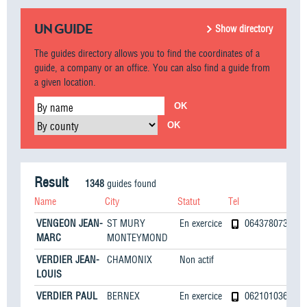
UN GUIDE
Show directory
The guides directory allows you to find the coordinates of a
guide, a company or an office. You can also find a guide from
a given location.
By name
By county
Result
1348
guides found
Name
City
Statut
Tel
Ema
VENGEON JEAN-
ST MURY
En exercice
0643780738
MARC
MONTEYMOND
VERDIER JEAN-
CHAMONIX
Non actif
LOUIS
VERDIER PAUL
BERNEX
En exercice
0621010368