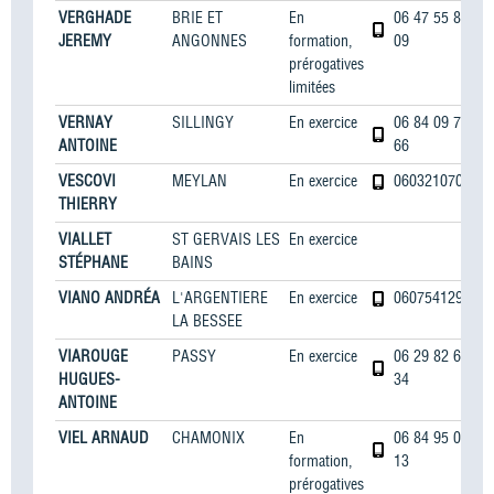
VERGHADE
BRIE ET
En
06 47 55 85
JEREMY
ANGONNES
formation,
09
prérogatives
limitées
VERNAY
SILLINGY
En exercice
06 84 09 76
ANTOINE
66
VESCOVI
MEYLAN
En exercice
0603210709
THIERRY
VIALLET
ST GERVAIS LES
En exercice
STÉPHANE
BAINS
VIANO ANDRÉA
L'ARGENTIERE
En exercice
0607541293
LA BESSEE
VIAROUGE
PASSY
En exercice
06 29 82 66
HUGUES-
34
ANTOINE
VIEL ARNAUD
CHAMONIX
En
06 84 95 00
formation,
13
prérogatives