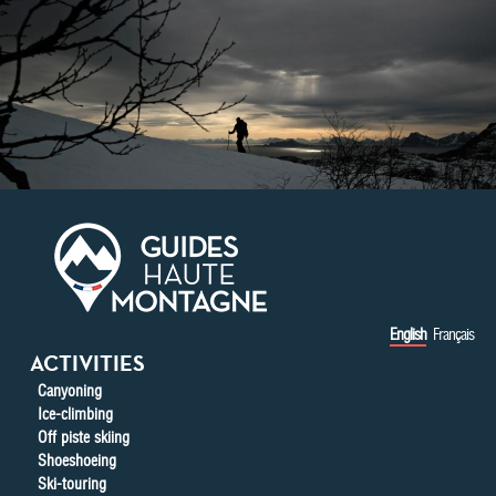
Skip to main content
English
Français
ACTIVITIES
Canyoning
Ice-climbing
Off piste skiing
Shoeshoeing
Ski-touring