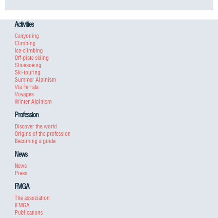
Activities
Canyoning
Climbing
Ice-climbing
Off-piste skiing
Shoesoeing
Ski-touring
Summer Alpinism
Via Ferrata
Voyages
Winter Alpinism
Profession
Discover the world
Origins of the profession
Becoming a guide
News
News
Press
FMGA
The association
IFMGA
Publications