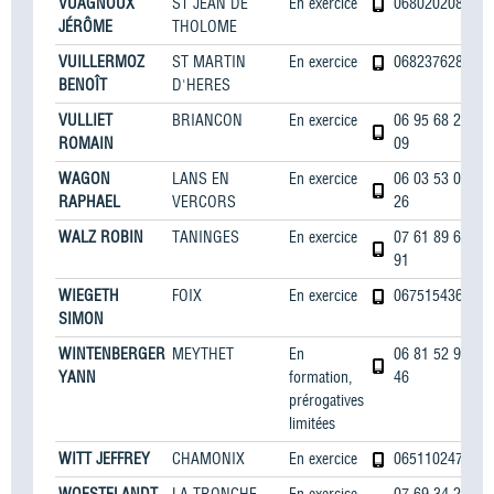
VUAGNOUX
ST JEAN DE
En exercice
0680202085
JÉRÔME
THOLOME
VUILLERMOZ
ST MARTIN
En exercice
0682376280
BENOÎT
D'HERES
VULLIET
BRIANCON
En exercice
06 95 68 26
ROMAIN
09
WAGON
LANS EN
En exercice
06 03 53 06
RAPHAEL
VERCORS
26
WALZ ROBIN
TANINGES
En exercice
07 61 89 64
91
WIEGETH
FOIX
En exercice
0675154367
SIMON
WINTENBERGER
MEYTHET
En
06 81 52 91
YANN
formation,
46
prérogatives
limitées
WITT JEFFREY
CHAMONIX
En exercice
0651102470
WOESTELANDT
LA TRONCHE
En exercice
07 69 34 20