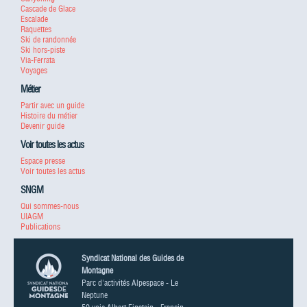
Cascade de Glace
Escalade
Raquettes
Ski de randonnée
Ski hors-piste
Via-Ferrata
Voyages
Métier
Partir avec un guide
Histoire du métier
Devenir guide
Voir toutes les actus
Espace presse
Voir toutes les actus
SNGM
Qui sommes-nous
UIAGM
Publications
Syndicat National des Guides de
Montagne
Parc d'activités Alpespace - Le
Neptune