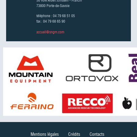
50 voie Albert Einstein - Francin
73800 Porte-de-Savoie
téléphone : 04 79 68 51 05
fax : 04 79 68 65 90
accueil@sngm.com
Mentions légales
Crédits
Contacts