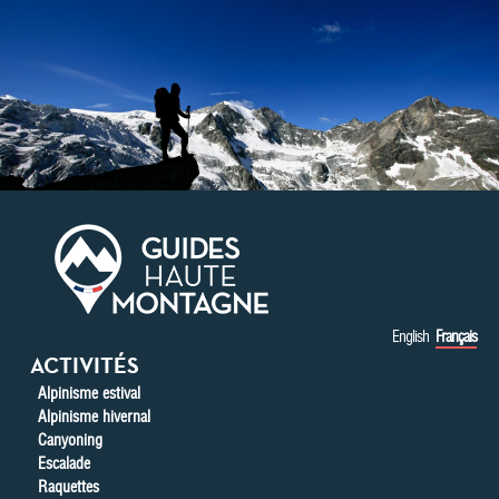
Aller au contenu principal
English
Français
ACTIVITÉS
Alpinisme estival
Alpinisme hivernal
Canyoning
Escalade
Raquettes