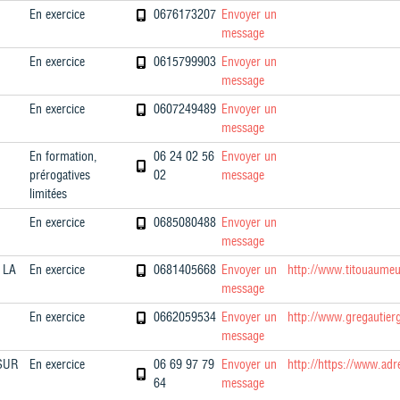
En exercice
0676173207
Envoyer un
message
En exercice
0615799903
Envoyer un
message
En exercice
0607249489
Envoyer un
message
En formation,
06 24 02 56
Envoyer un
prérogatives
02
message
limitées
En exercice
0685080488
Envoyer un
message
 LA
En exercice
0681405668
Envoyer un
http://www.titouaumeun
message
En exercice
0662059534
Envoyer un
http://www.gregautier
message
SUR
En exercice
06 69 97 79
Envoyer un
http://https://www.ad
64
message