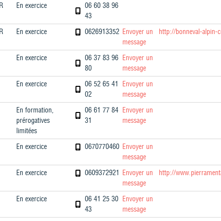
R
En exercice
06 60 38 96
43
R
En exercice
0626913352
Envoyer un
http://bonneval-alpin-
message
En exercice
06 37 83 96
Envoyer un
80
message
En exercice
06 52 65 41
Envoyer un
02
message
En formation,
06 61 77 84
Envoyer un
prérogatives
31
message
limitées
En exercice
0670770460
Envoyer un
message
En exercice
0609372921
Envoyer un
http://www.pierrament
message
En exercice
06 41 25 30
Envoyer un
43
message