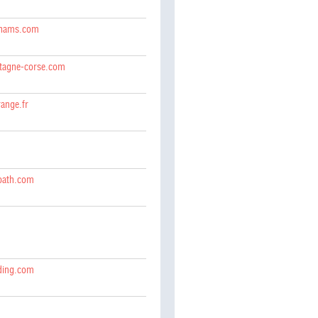
ahams.com
tagne-corse.com
ange.fr
path.com
ding.com