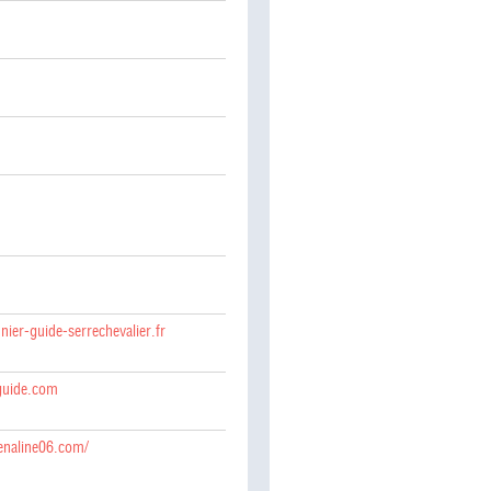
ier-guide-serrechevalier.fr
guide.com
renaline06.com/