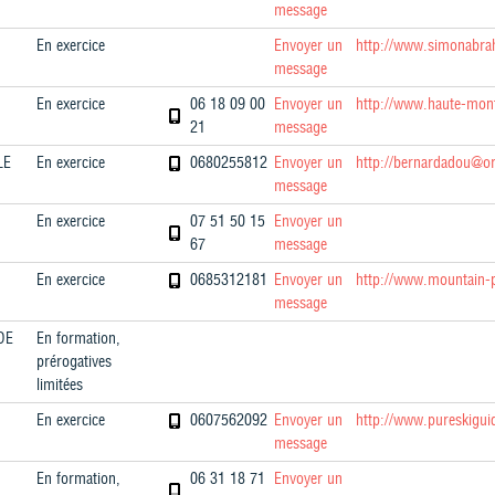
message
En exercice
Envoyer un
http://www.simonabr
message
En exercice
06 18 09 00
Envoyer un
http://www.haute-mon
21
message
LE
En exercice
0680255812
Envoyer un
http://bernardadou@or
message
En exercice
07 51 50 15
Envoyer un
67
message
En exercice
0685312181
Envoyer un
http://www.mountain-
message
DE
En formation,
prérogatives
limitées
En exercice
0607562092
Envoyer un
http://www.pureskigui
message
En formation,
06 31 18 71
Envoyer un