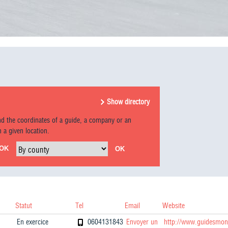
Show directory
ind the coordinates of a guide, a company or an
 a given location.
By county
Statut
Tel
Email
Website
En exercice
0604131843
Envoyer un
http://www.guidesmon