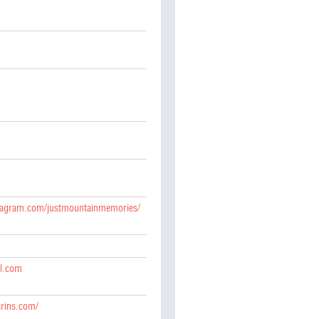
stagram.com/justmountainmemories/
il.com
crins.com/