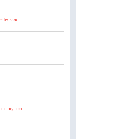
center.com
afactory.com