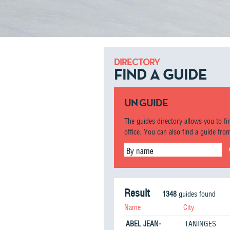
DIRECTORY
FIND A GUIDE
UN GUIDE
The guides directory allows you to f
office. You can also find a guide from
By name
Result
1348
guides found
Name
City
ABEL JEAN-
TANINGES