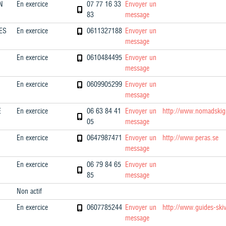
N
En exercice
07 77 16 33
Envoyer un
83
message
ES
En exercice
0611327188
Envoyer un
message
En exercice
0610484495
Envoyer un
message
En exercice
0609905299
Envoyer un
message
E
En exercice
06 63 84 41
Envoyer un
http://www.nomadskig
05
message
En exercice
0647987471
Envoyer un
http://www.peras.se
message
En exercice
06 79 84 65
Envoyer un
85
message
Non actif
En exercice
0607785244
Envoyer un
http://www.guides-ski
message