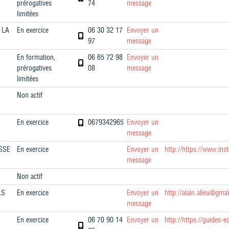
prérogatives
74
message
limitées
 LA
En exercice
06 30 32 17
Envoyer un
97
message
En formation,
06 65 72 98
Envoyer un
prérogatives
08
message
limitées
Non actif
En exercice
0679342965
Envoyer un
message
SSE
En exercice
Envoyer un
http://https://www.in
message
Non actif
LS
En exercice
Envoyer un
http://alain.alieu@gma
message
En exercice
06 70 90 14
Envoyer un
http://https://guides-e