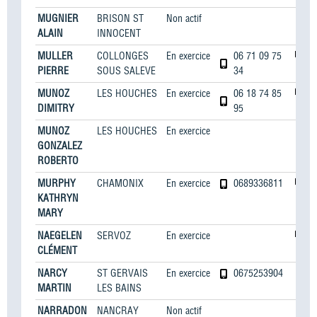
MUGNIER
BRISON ST
Non actif
ALAIN
INNOCENT
MULLER
COLLONGES
En exercice
06 71 09 75
PIERRE
SOUS SALEVE
34
MUNOZ
LES HOUCHES
En exercice
06 18 74 85
DIMITRY
95
MUNOZ
LES HOUCHES
En exercice
GONZALEZ
ROBERTO
MURPHY
CHAMONIX
En exercice
0689336811
KATHRYN
MARY
NAEGELEN
SERVOZ
En exercice
CLÉMENT
NARCY
ST GERVAIS
En exercice
0675253904
MARTIN
LES BAINS
NARRADON
NANCRAY
Non actif