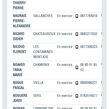
THIERRY
PIERRE
NAURAIS
SALLANCHES
En exercice
0617764816
PIERRE-
ALEXANDRE
NICARD
CHATEAUROUX
En exercice
0685277832
DIDIER
NICOUD
LES
En exercice
0677306323
FLORENT
CONTAMINES
MONTJOIE
NOAKES
CHAMONIX
En exercice
06 80 91 85
TANIA
52
MARIÉ
NOGUE
VIELLA
En exercice
0680996227
PASCAL
NOGUERE
SERS
En exercice
0783516077
JORDI
NOIRAN
LANNEMEZAN
En exercice
06 09 88 81