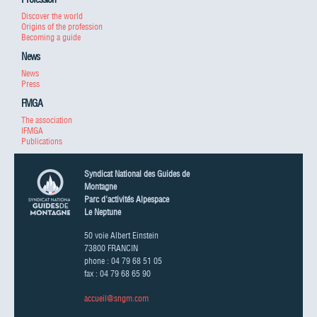
Discover the world
Origins of the profession
Becoming a guide
News
News
Press
FMGA
The association
IFMGA
Publications
Syndicat National des Guides de
Montagne
Parc d'activités Alpespace
Le Neptune
50 voie Albert Einstein
73800 FRANCIN
phone : 04 79 68 51 05
fax : 04 79 68 65 90
accueil@sngm.com