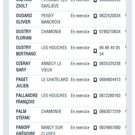
ZSOLT
SARLIÈVE
OUDARD
PEISEY
En exercice
0622520034
OLIVIER
NANCROIX
OUSTRY
CHAMONIX
En exercice
0786210634
FLORIAN
OUSTRY
LES HOUCHES
En exercice
06 86 45 05
BERTRAND
34
OZERAY
ANNECY LE
En exercice
0635325238
GARY
VIEUX
PAGET
LE CHATELARD
En exercice
0684604413
JULIEN
PALLANDRE
LES HOUCHES
En exercice
0672280163
FRANÇOIS
PALM
CHAMONIX
En exercice
0663077259
STEFAN
PANOFF
NANCY SUR
En exercice
0624667880
GRÉGOIRE
CLUSES