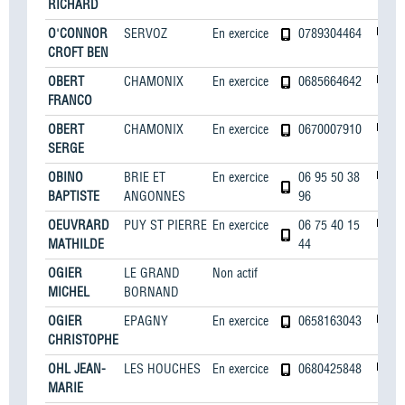
RICHARD
O'CONNOR
SERVOZ
En exercice
0789304464
CROFT BEN
OBERT
CHAMONIX
En exercice
0685664642
FRANCO
OBERT
CHAMONIX
En exercice
0670007910
SERGE
OBINO
BRIE ET
En exercice
06 95 50 38
BAPTISTE
ANGONNES
96
OEUVRARD
PUY ST PIERRE
En exercice
06 75 40 15
MATHILDE
44
OGIER
LE GRAND
Non actif
MICHEL
BORNAND
OGIER
EPAGNY
En exercice
0658163043
CHRISTOPHE
OHL JEAN-
LES HOUCHES
En exercice
0680425848
MARIE