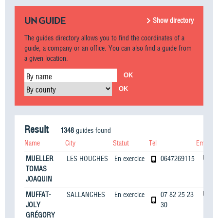
UN GUIDE
Show directory
The guides directory allows you to find the coordinates of a
guide, a company or an office. You can also find a guide from
a given location.
By name
By county
Result
1348
guides found
Name
City
Statut
Tel
Email
We
MUELLER
LES HOUCHES
En exercice
0647269115
TOMAS
JOAQUIN
MUFFAT-
SALLANCHES
En exercice
07 82 25 23
JOLY
30
GRÉGORY