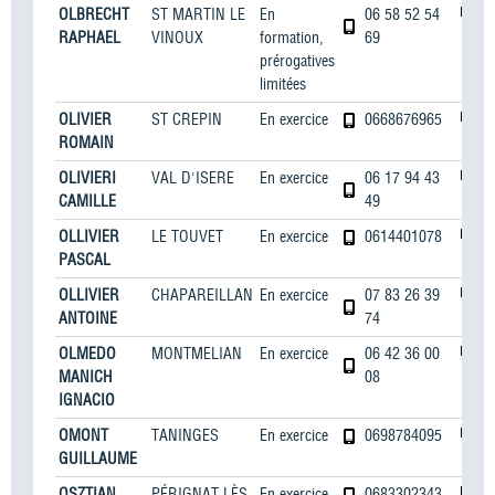
OLBRECHT
ST MARTIN LE
En
06 58 52 54
RAPHAEL
VINOUX
formation,
69
prérogatives
limitées
OLIVIER
ST CREPIN
En exercice
0668676965
ROMAIN
OLIVIERI
VAL D'ISERE
En exercice
06 17 94 43
CAMILLE
49
OLLIVIER
LE TOUVET
En exercice
0614401078
PASCAL
OLLIVIER
CHAPAREILLAN
En exercice
07 83 26 39
ANTOINE
74
OLMEDO
MONTMELIAN
En exercice
06 42 36 00
MANICH
08
IGNACIO
OMONT
TANINGES
En exercice
0698784095
GUILLAUME
OSZTIAN
PÉRIGNAT LÈS
En exercice
0683302343