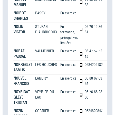
MANUEL
83
NOIROT
PASSY
En exercice
CHARLES
NOLIN
ST JEAN
En
06 75 12 36
VICTOR
D'AUBRIGOUX
formation,
81
prérogatives
limitées
NORAZ
VALMEINIER
En exercice
06 47 57 52
PASCAL
15
NORRESLET
LES HOUCHES
En exercice
0684209182
ASMUS
NOUVEL
LANDRY
En exercice
06 88 67 63
FRANCOIS
65
NOYRIGAT
VEYRIER DU
En exercice
06 76 66 28
GLEYE
LAC
60
TRISTAN
NOZIN
CORNIER
En exercice
0624620847