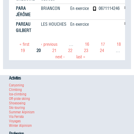
PARA
BRIANCON
En exercice
0671114246
JÉRÔME
PAREAU
LES HOUCHES
En exercice
GILBERT
Pages
« first
‹ previous
…
16
17
18
19
20
21
22
23
24
…
next ›
last »
Activities
Canyoning
Climbing
Ice-climbing
Off-piste skiing
Shoesoeing
Ski-touring
Summer Alpinism
Via Ferrata
Voyages
Winter Alpinism
Profession