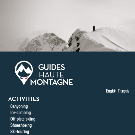
Skip to main content
English
Français
ACTIVITIES
Canyoning
Ice-climbing
Off piste skiing
Shoeshoeing
Ski-touring