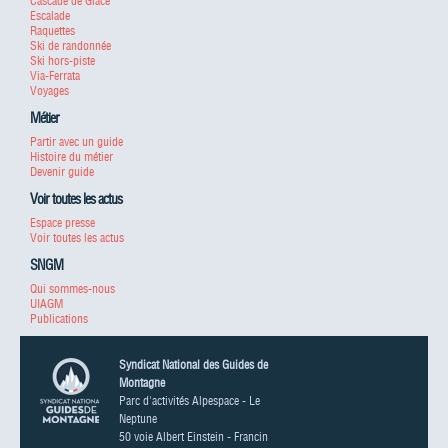
Cascade de Glace
Escalade
Raquettes
Ski de randonnée
Ski hors-piste
Via-Ferrata
Voyages
Métier
Partir avec un guide
Histoire du métier
Devenir guide
Voir toutes les actus
Espace presse
Voir toutes les actus
SNGM
Qui sommes-nous
UIAGM
Publications
Syndicat National des Guides de
Montagne
Parc d'activités Alpespace - Le
Neptune
50 voie Albert Einstein - Francin