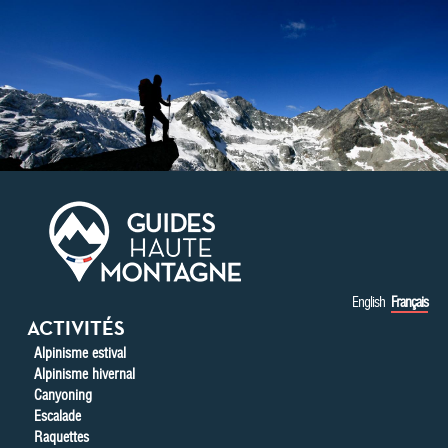
Aller au contenu principal
English
Français
ACTIVITÉS
Alpinisme estival
Alpinisme hivernal
Canyoning
Escalade
Raquettes