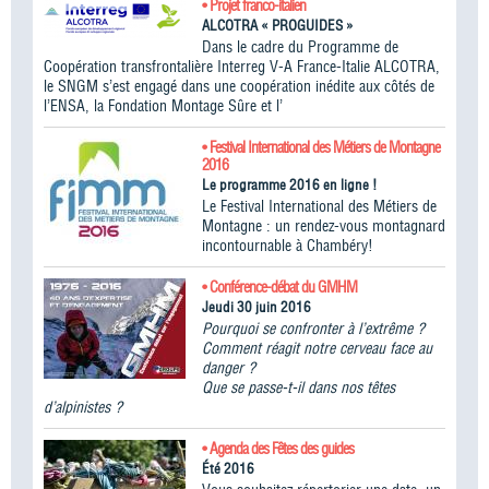
• Projet franco-italien
ALCOTRA « PROGUIDES »
Dans le cadre du Programme de
Coopération transfrontalière Interreg V-A France-Italie ALCOTRA,
le SNGM s’est engagé dans une coopération inédite aux côtés de
l’ENSA, la Fondation Montage Sûre et l’
• Festival International des Métiers de Montagne
2016
Le programme 2016 en ligne !
Le Festival International des Métiers de
Montagne : un rendez-vous montagnard
incontournable à Chambéry!
• Conférence-débat du GMHM
Jeudi 30 juin 2016
Pourquoi se confronter à l’extrême ?
Comment réagit notre cerveau face au
danger ?
Que se passe-t-il dans nos têtes
d’alpinistes ?
• Agenda des Fêtes des guides
Été 2016