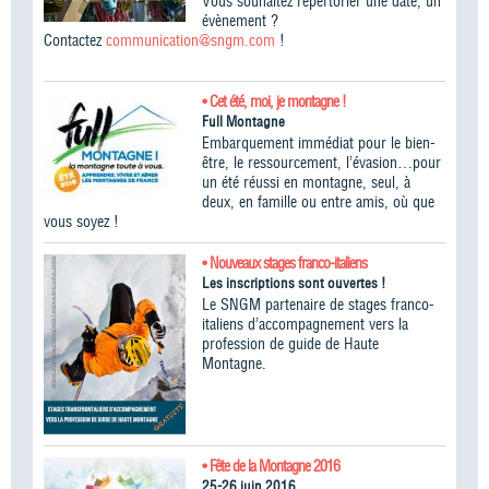
Vous souhaitez répertorier une date, un
évènement ?
Contactez
communication@sngm.com
!
• Cet été, moi, je montagne !
Full Montagne
Embarquement immédiat pour le bien-
être, le ressourcement, l’évasion…pour
un été réussi en montagne, seul, à
deux, en famille ou entre amis, où que
vous soyez !
• Nouveaux stages franco-italiens
Les inscriptions sont ouvertes !
Le SNGM partenaire de stages franco-
italiens d’accompagnement vers la
profession de guide de Haute
Montagne.
• Fête de la Montagne 2016
25-26 juin 2016