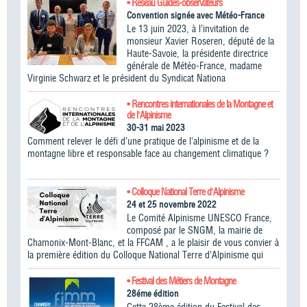
• Réseau Guides-observateurs
Convention signée avec Météo-France
Le 13 juin 2023, à l’invitation de
monsieur Xavier Roseren, député de la
Haute-Savoie, la présidente directrice
générale de Météo-France, madame
Virginie Schwarz et le président du Syndicat Nationa
• Rencontres internationales de la Montagne et
de l'Alpinisme
30-31 mai 2023
Comment relever le défi d’une pratique de l’alpinisme et de la
montagne libre et responsable face au changement climatique ?
• Colloque National Terre d'Alpinisme
24 et 25 novembre 2022
Le Comité Alpinisme UNESCO France,
composé par le SNGM, la mairie de
Chamonix-Mont-Blanc, et la FFCAM , a le plaisir de vous convier à
la première édition du Colloque National Terre d’Alpinisme qui
• Festival des Métiers de Montagne
28éme édition
Cette 28ème édition du Festival des