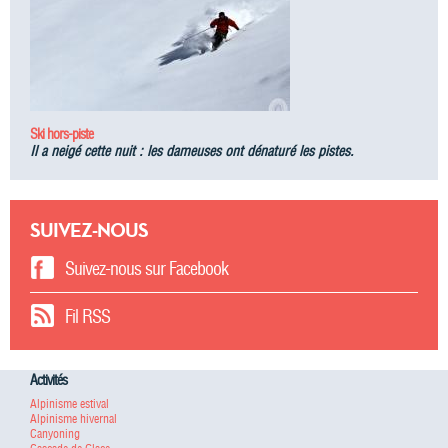
Ski hors-piste
Il a neigé cette nuit : les dameuses ont dénaturé les pistes.
SUIVEZ-NOUS
Suivez-nous sur Facebook
Fil RSS
Activités
Alpinisme estival
Alpinisme hivernal
Canyoning