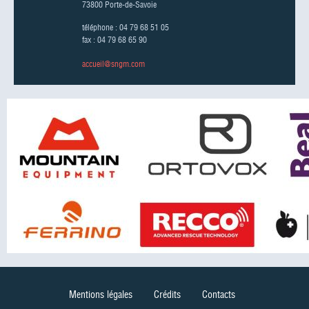
73800 Porte-de-Savoie
téléphone : 04 79 68 51 05
fax : 04 79 68 65 90
accueil@sngm.com
Mentions légales
Crédits
Contacts