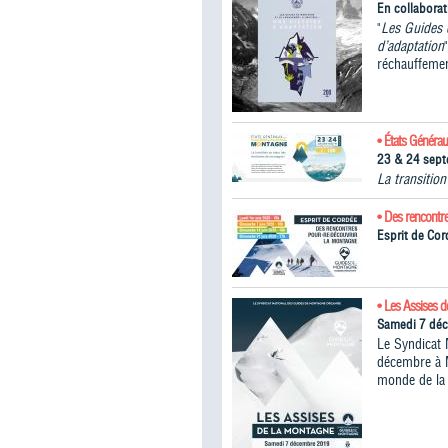
En collabora
"
Les Guides 
d’adaptation
réchauffemen
• États Généra
23 & 24 sep
La transitio
• Des rencontr
Esprit de Cor
• Les Assises 
Samedi 7 dé
Le Syndicat 
décembre à M
monde de la 