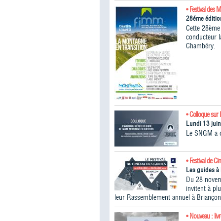
• Festival des 
28éme éditio
Cette 28ème 
conducteur 
Chambéry.
• Colloque sur 
Lundi 13 jui
Le SNGM a or
• Festival de C
Les guides à 
Du 28 novem
invitent à p
leur Rassemblement annuel à Briançon
• Nouveau : liv