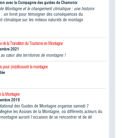
tion avec la Compagnie des guides de Chamonix
de Montagne et le changement climatique : une histoire
" : un livret pour témoigner des conséquences du
t climatique sur les milieux naturels de montagn
ux de la Transition du Tourisme en Montagne
tembre 2021
n au cœur des territoires de montagne !
es pour (re)découvrir la montagne
dée
de la Montagne
cembre 2019
National des Guides de Montagne organise samedi 7
egève les Assises de la Montagne, où différents acteurs du
montagne auront l'occasion de se rencontrer et de dé