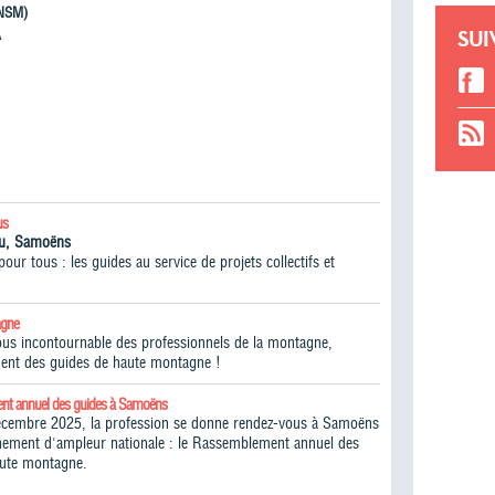
NSM)
À
SUI
us
iou, Samoëns
ur tous : les guides au service de projets collectifs et
agne
vous incontournable des professionnels de la montagne,
ent des guides de haute montagne !​
nt annuel des guides à Samoëns
écembre 2025, la profession se donne rendez-vous à Samoëns
ement d'ampleur nationale : le Rassemblement annuel des
aute montagne.