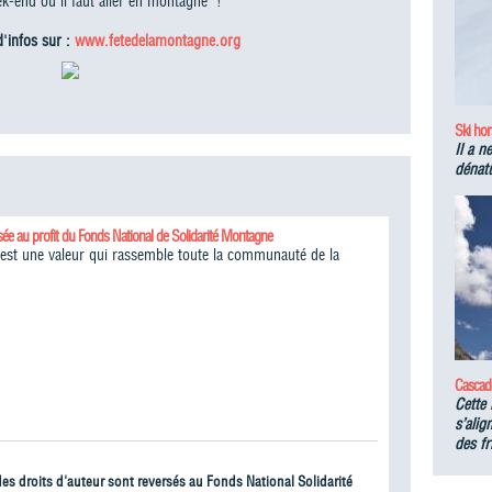
ek-end où il faut aller en montagne" !
'infos sur :
www.fetedelamontagne.org
Ski hor
Il a n
dénatu
sée au profit du Fonds National de Solidarité Montagne
é est une valeur qui rassemble toute la communauté de la
Cascad
Cette 
s’alig
des fr
 des droits d'auteur sont reversés au Fonds National Solidarité