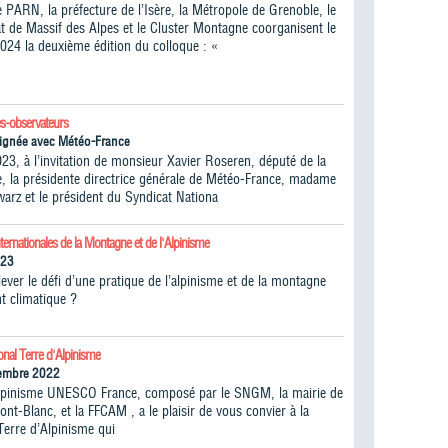
 PARN, la préfecture de l’Isère, la Métropole de Grenoble, le
 de Massif des Alpes et le Cluster Montagne coorganisent le
024 la deuxième édition du colloque : «
s-observateurs
ignée avec Météo-France
023, à l’invitation de monsieur Xavier Roseren, député de la
, la présidente directrice générale de Météo-France, madame
warz et le président du Syndicat Nationa
ternationales de la Montagne et de l'Alpinisme
023
ver le défi d’une pratique de l’alpinisme et de la montagne
t climatique ?
onal Terre d'Alpinisme
vembre 2022
lpinisme UNESCO France, composé par le SNGM, la mairie de
t-Blanc, et la FFCAM , a le plaisir de vous convier à la
Terre d’Alpinisme qui