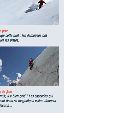
s-piste
eigé cette nuit : les dameuses ont
ré les pistes.
e de glace
nuit, il a bien gelé ! Les cascades qui
nent dans ce magnifique vallon donnent
issons...