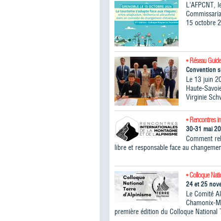
L’AFPCNT, le
Commissariat
15 octobre 2
• Réseau Guide
Convention s
Le 13 juin 2
Haute-Savoie
Virginie Sch
• Rencontres in
30-31 mai 2
Comment rele
libre et responsable face au changemen
• Colloque Nati
24 et 25 no
Le Comité A
Chamonix-Mon
première édition du Colloque National 