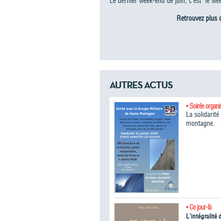
Le dernier week-end de juin, c’est "le we
Retrouvez plus d
AUTRES ACTUS
• Soirée organi
La solidarit
montagne.
• Ce jour-là
L'intégralité