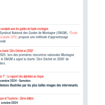
n escalade avec les guides de haute montagne
e Syndicat National des Guides de Montagne (SNGM),
l’École
Escalade (EFE)
propose une méthode d’apprentissage
fondé
la charte "Zéro Déchet en 2030"
025, lors des premières rencontres nationales Montagne
 le SNGM a signé la charte "Zéro Déchet en 2030" de
ders.
un ?" : Le rapport des alpinistes au risque
écembre 2024 - Samoëns
lexions illustrées par les plus belles images des intervenants.
ques et Tourisme - 2ème édition
5 octobre 2024