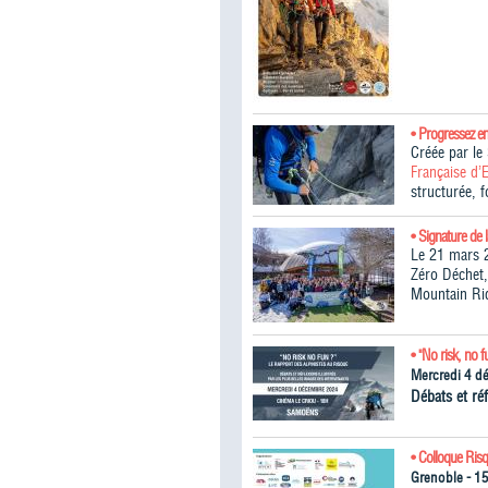
• Progressez e
Créée par l
Française d’
structurée, 
• Signature de 
Le 21 mars 2
Zéro Déchet,
Mountain Ri
• "No risk, no f
Mercredi 4 d
Débats et réf
• Colloque Ris
Grenoble - 1