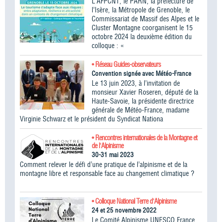
L’AFPCNT, le PARN, la préfecture de
l’Isère, la Métropole de Grenoble, le
Commissariat de Massif des Alpes et le
Cluster Montagne coorganisent le 15
octobre 2024 la deuxième édition du
colloque : «
• Réseau Guides-observateurs
Convention signée avec Météo-France
Le 13 juin 2023, à l’invitation de
monsieur Xavier Roseren, député de la
Haute-Savoie, la présidente directrice
générale de Météo-France, madame
Virginie Schwarz et le président du Syndicat Nationa
• Rencontres internationales de la Montagne et
de l'Alpinisme
30-31 mai 2023
Comment relever le défi d’une pratique de l’alpinisme et de la
montagne libre et responsable face au changement climatique ?
• Colloque National Terre d'Alpinisme
24 et 25 novembre 2022
Le Comité Alpinisme UNESCO France,