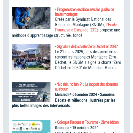
• Progressez en escalade avec les guides de
haute montagne
Créée par le Syndicat National des
Guides de Montagne (SNGM),
l’École
Française d’Escalade (EFE)
propose une
méthode d’apprentissage structurée, fondé
• Signature de la charte "Zéro Déchet en 2030"
Le 21 mars 2025, lors des premières
rencontres nationales Montagne Zéro
Déchet, le SNGM a signé la charte "Zéro
Déchet en 2030" de Mountain Riders.
• "No risk, no fun ?" : Le rapport des alpinistes
au risque
Mercredi 4 décembre 2024 - Samoëns
Débats et réflexions illustrées par les
plus belles images des intervenants.
• Colloque Risques et Tourisme - 2ème édition
Grenoble - 15 octobre 2024