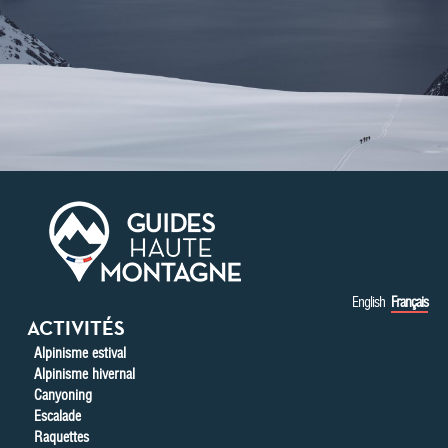
Aller au contenu principal
English
Français
ACTIVITÉS
Alpinisme estival
Alpinisme hivernal
Canyoning
Escalade
Raquettes