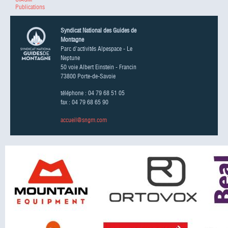
Publications
Syndicat National des Guides de
Montagne
Parc d'activités Alpespace - Le
Neptune
50 voie Albert Einstein - Francin
73800 Porte-de-Savoie
téléphone : 04 79 68 51 05
fax : 04 79 68 65 90
accueil@sngm.com