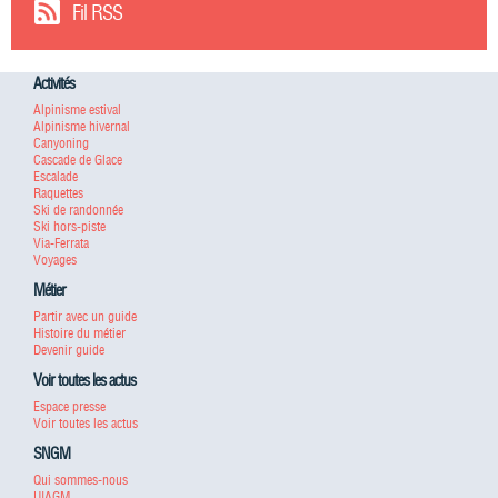
Fil RSS
Activités
Alpinisme estival
Alpinisme hivernal
Canyoning
Cascade de Glace
Escalade
Raquettes
Ski de randonnée
Ski hors-piste
Via-Ferrata
Voyages
Métier
Partir avec un guide
Histoire du métier
Devenir guide
Voir toutes les actus
Espace presse
Voir toutes les actus
SNGM
Qui sommes-nous
UIAGM