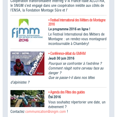
Coopération transfrontalière Interreg V-A France-Italie ALCOTRA,
le SNGM s’est engagé dans une coopération inédite aux côtés de
l’ENSA, la Fondation Montage Sûre et l’
• Festival International des Métiers de Montagne
2016
Le programme 2016 en ligne !
Le Festival International des Métiers de
Montagne : un rendez-vous montagnard
incontournable à Chambéry!
• Conférence-débat du GMHM
Jeudi 30 juin 2016
Pourquoi se confronter à l’extrême ?
Comment réagit notre cerveau face au
danger ?
Que se passe-t-il dans nos têtes
d’alpinistes ?
• Agenda des Fêtes des guides
Été 2016
Vous souhaitez répertorier une date, un
évènement ?
Contactez
communication@sngm.com
!