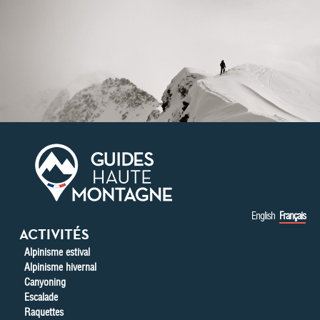
Aller au contenu principal
English
Français
ACTIVITÉS
Alpinisme estival
Alpinisme hivernal
Canyoning
Escalade
Raquettes