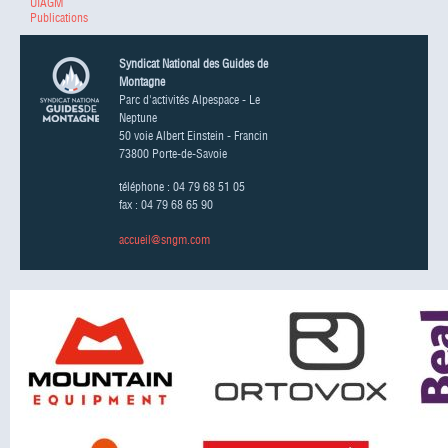
UIAGM
Publications
Syndicat National des Guides de
Montagne
Parc d'activités Alpespace - Le
Neptune
50 voie Albert Einstein - Francin
73800 Porte-de-Savoie
téléphone : 04 79 68 51 05
fax : 04 79 68 65 90
accueil@sngm.com