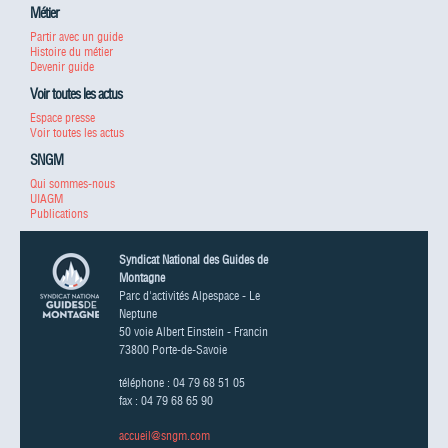
Métier
Partir avec un guide
Histoire du métier
Devenir guide
Voir toutes les actus
Espace presse
Voir toutes les actus
SNGM
Qui sommes-nous
UIAGM
Publications
Syndicat National des Guides de
Montagne
Parc d'activités Alpespace - Le
Neptune
50 voie Albert Einstein - Francin
73800 Porte-de-Savoie
téléphone : 04 79 68 51 05
fax : 04 79 68 65 90
accueil@sngm.com