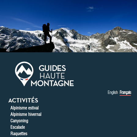
Aller au contenu principal
English
Français
ACTIVITÉS
Alpinisme estival
Alpinisme hivernal
Canyoning
Escalade
Raquettes