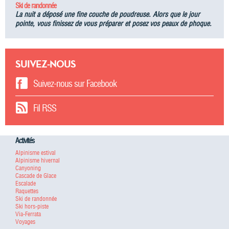
Ski de randonnée
La nuit a déposé une fine couche de poudreuse. Alors que le jour
pointe, vous finissez de vous préparer et posez vos peaux de phoque.
SUIVEZ-NOUS
Suivez-nous sur Facebook
Fil RSS
Activités
Alpinisme estival
Alpinisme hivernal
Canyoning
Cascade de Glace
Escalade
Raquettes
Ski de randonnée
Ski hors-piste
Via-Ferrata
Voyages