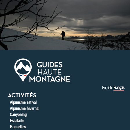
Aller au contenu principal
English
Français
ACTIVITÉS
Alpinisme estival
Alpinisme hivernal
Canyoning
Escalade
Raquettes