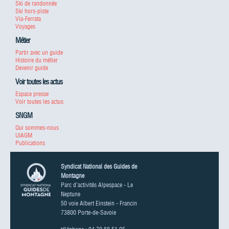
Ski de randonnée
Ski hors-piste
Via-Ferrata
Voyages
Métier
Partir avec un guide
Histoire du métier
Devenir guide
Voir toutes les actus
Espace presse
Voir toutes les actus
SNGM
Qui sommes-nous
UIAGM
Publications
Syndicat National des Guides de
Montagne
Parc d'activités Alpespace - Le
Neptune
50 voie Albert Einstein - Francin
73800 Porte-de-Savoie