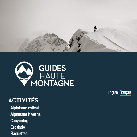
Aller au contenu principal
English
Français
ACTIVITÉS
Alpinisme estival
Alpinisme hivernal
Canyoning
Escalade
Raquettes