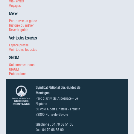
Via-Ferrata
Voyages
Métier
Partir avec un guide
Histoire du métier
Devenir guide
Voir toutes les actus
Espace presse
Voir toutes les actus
SNGM
Qui sommes-nous
UIAGM
Publications
Syndicat National des Guides de
Montagne
Parc d'activités Alpespace - Le
Neptune
50 voie Albert Einstein - Francin
73800 Porte-de-Savoie
téléphone : 04 79 68 51 05
fax : 04 79 68 65 90