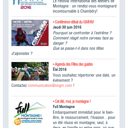
Le Festival International des Métiers de
Montagne : un rendez-vous montagnard
incontournable à Chambéry!
• Conférence-débat du GMHM
Jeudi 30 juin 2016
Pourquoi se confronter à l’extrême ?
Comment réagit notre cerveau face au
danger ?
Que se passe-t-il dans nos têtes
d’alpinistes ?
• Agenda des Fêtes des guides
Été 2016
Vous souhaitez répertorier une date, un
évènement ?
Contactez
communication@sngm.com
!
• Cet été, moi, je montagne !
Full Montagne
Embarquement immédiat pour le bien-
être, le ressourcement, l’évasion…pour
un été réussi en montagne, seul, à
deux, en famille ou entre amis, où que