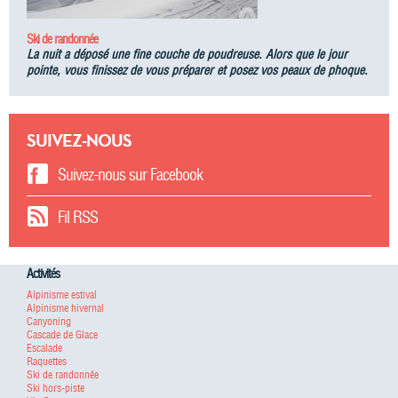
Ski de randonnée
La nuit a déposé une fine couche de poudreuse. Alors que le jour
pointe, vous finissez de vous préparer et posez vos peaux de phoque.
SUIVEZ-NOUS
Suivez-nous sur Facebook
Fil RSS
Activités
Alpinisme estival
Alpinisme hivernal
Canyoning
Cascade de Glace
Escalade
Raquettes
Ski de randonnée
Ski hors-piste