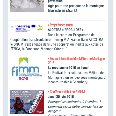
prévention
Agir pour une pratique de la montagne
hivernale en sécurité
• Projet franco-italien
ALCOTRA « PROGUIDES »
Dans le cadre du Programme de
Coopération transfrontalière Interreg V-A France-Italie ALCOTRA,
le SNGM s’est engagé dans une coopération inédite aux côtés de
l’ENSA, la Fondation Montage Sûre et l’
• Festival International des Métiers de Montagne
2016
Le programme 2016 en ligne !
Le Festival International des Métiers de
Montagne : un rendez-vous montagnard
incontournable à Chambéry!
• Conférence-débat du GMHM
Jeudi 30 juin 2016
Pourquoi se confronter à l’extrême ?
Comment réagit notre cerveau face au
danger ?
Que se passe-t-il dans nos têtes