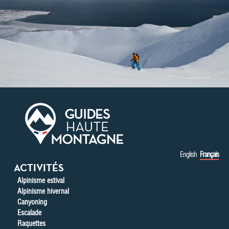
Aller au contenu principal
English
Français
ACTIVITÉS
Alpinisme estival
Alpinisme hivernal
Canyoning
Escalade
Raquettes