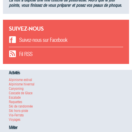
pointe, vous finissez de vous préparer et posez vos peaux de phoque.
SUIVEZ-NOUS
Suivez-nous sur Facebook
Fil RSS
Activités
Alpinisme estival
Alpinisme hivernal
Canyoning
Cascade de Glace
Escalade
Raquettes
Ski de randonnée
Ski hors-piste
Via-Ferrata
Voyages
Métier