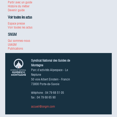
Partir avec un guide
Histoire du métier
Devenir guide
Voir toutes les actus
Espace presse
Voir toutes les actus
SNGM
Qui sommes-nous
UIAGM
Publications
Syndicat National des Guides de
Montagne
Parc d'activités Alpespace - Le
Neptune
50 voie Albert Einstein - Francin
73800 Porte-de-Savoie
téléphone : 04 79 68 51 05
fax : 04 79 68 65 90
accueil@sngm.com