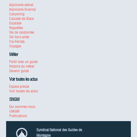
Alpinisme estival
Alpinisme hivernal
Canyoning
Cascade de Glace
Escalade
Raquettes
Ski de randonnée
Ski hors-piste
Via-Ferrata
Voyages
Métier
Partir avec un guide
Histoire du métier
Devenir guide
Voir toutes les actus
Espace presse
Voir toutes les actus
SNGM
Qui sommes-nous
UIAGM
Publications
Syndicat National des Guides de
Montagne