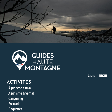
Aller au contenu principal
English
Français
ACTIVITÉS
Alpinisme estival
Alpinisme hivernal
Canyoning
Escalade
Raquettes