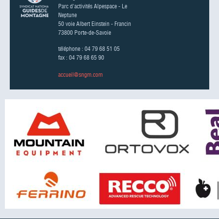
Parc d'activités Alpespace - Le
Neptune
50 voie Albert Einstein - Francin
73800 Porte-de-Savoie
téléphone : 04 79 68 51 05
fax : 04 79 68 65 90
accueil@sngm.com