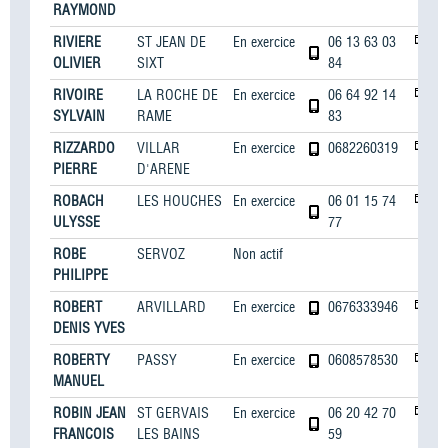
RAYMOND
RIVIERE
ST JEAN DE
En exercice
06 13 63 03
OLIVIER
SIXT
84
RIVOIRE
LA ROCHE DE
En exercice
06 64 92 14
SYLVAIN
RAME
83
RIZZARDO
VILLAR
En exercice
0682260319
PIERRE
D'ARENE
ROBACH
LES HOUCHES
En exercice
06 01 15 74
ULYSSE
77
ROBE
SERVOZ
Non actif
PHILIPPE
ROBERT
ARVILLARD
En exercice
0676333946
DENIS YVES
ROBERTY
PASSY
En exercice
0608578530
MANUEL
ROBIN JEAN
ST GERVAIS
En exercice
06 20 42 70
FRANCOIS
LES BAINS
59