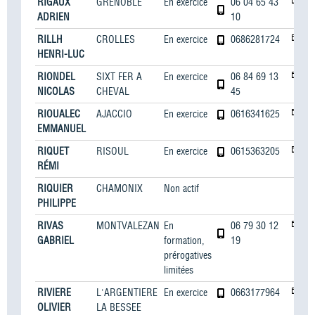
RIGAUX
GRENOBLE
En exercice
06 04 65 43
ADRIEN
10
RILLH
CROLLES
En exercice
0686281724
HENRI-LUC
RIONDEL
SIXT FER A
En exercice
06 84 69 13
NICOLAS
CHEVAL
45
RIOUALEC
AJACCIO
En exercice
0616341625
EMMANUEL
RIQUET
RISOUL
En exercice
0615363205
RÉMI
RIQUIER
CHAMONIX
Non actif
PHILIPPE
RIVAS
MONTVALEZAN
En
06 79 30 12
GABRIEL
formation,
19
prérogatives
limitées
RIVIERE
L'ARGENTIERE
En exercice
0663177964
OLIVIER
LA BESSEE