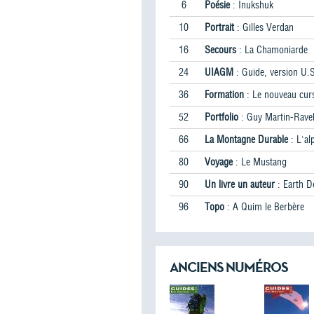
6
Poésie
: Inukshuk
10
Portrait
: Gilles Verdan
16
Secours
: La Chamoniarde
24
UIAGM
: Guide, version U.
36
Formation
: Le nouveau cur
52
Portfolio
: Guy Martin-Rave
66
La Montagne Durable
: L'al
80
Voyage
: Le Mustang
90
Un livre un auteur
: Earth D
96
Topo
: A Quim le Berbère
ANCIENS NUMÉROS