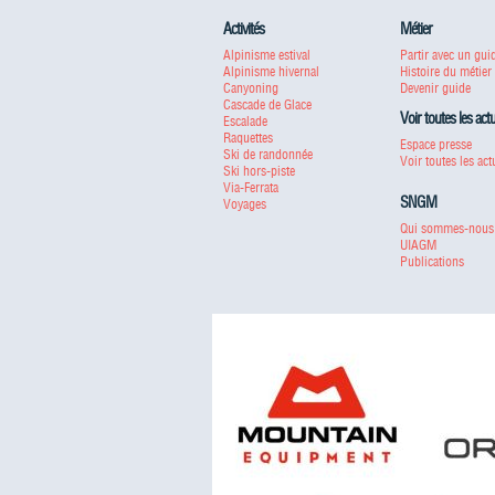
Activités
Métier
Alpinisme estival
Partir avec un gui
Alpinisme hivernal
Histoire du métier
Canyoning
Devenir guide
Cascade de Glace
Voir toutes les act
Escalade
Raquettes
Espace presse
Ski de randonnée
Voir toutes les act
Ski hors-piste
Via-Ferrata
SNGM
Voyages
Qui sommes-nous
UIAGM
Publications