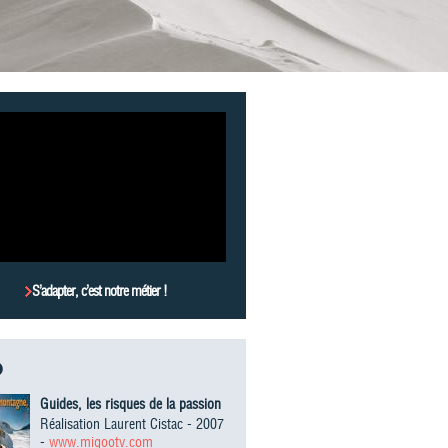
S’adapter, c’est notre métier !
D
Guides, les risques de la passion
Réalisation Laurent Cistac - 2007
-
www.migootv.com