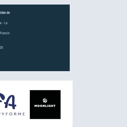
uides de
e - Le
 Francin
 05