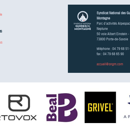
Syndicat National des G
de
Montagne
Parc d'activités Alpespac
Neptune
us
50 voie Albert Einstein -
73800 Porte-de-Savoie
us
téléphone : 04 79 68 51
fax : 04 79 68 65 90
accueil@sngm.com