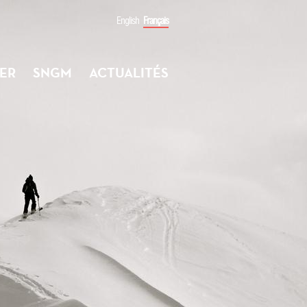
English
Français
ER
SNGM
ACTUALITÉS