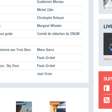
Guidemimi Moreau
Michel Zalio
Christophe Boloyan
S.
Margaret Wheeler
LIV
sus guide
Comité de rédaction du SNGM
l
pinisme aux Trois Becs
Manu Ibarra
Paulo Grobel
www.m
oor, Sky Door
Paulo Grobel
Joan Griso
SUI