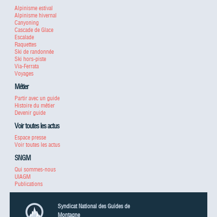
Alpinisme estival
Alpinisme hivernal
Canyoning
Cascade de Glace
Escalade
Raquettes
Ski de randonnée
Ski hors-piste
Via-Ferrata
Voyages
Métier
Partir avec un guide
Histoire du métier
Devenir guide
Voir toutes les actus
Espace presse
Voir toutes les actus
SNGM
Qui sommes-nous
UIAGM
Publications
Syndicat National des Guides de
Montagne