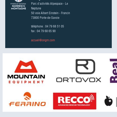
Parc d'activités Alpespace - Le
Neptune
50 voie Albert Einstein - Francin
73800 Porte-de-Savoie
téléphone : 04 79 68 51 05
fax : 04 79 68 65 90
accueil@sngm.com