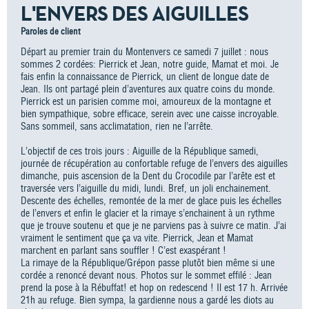
L'ENVERS DES AIGUILLES
Paroles de client
Départ au premier train du Montenvers ce samedi 7 juillet : nous
sommes 2 cordées: Pierrick et Jean, notre guide, Mamat et moi. Je
fais enfin la connaissance de Pierrick, un client de longue date de
Jean. Ils ont partagé plein d’aventures aux quatre coins du monde.
Pierrick est un parisien comme moi, amoureux de la montagne et
bien sympathique, sobre efficace, serein avec une caisse incroyable.
Sans sommeil, sans acclimatation, rien ne l’arrête.
L’objectif de ces trois jours : Aiguille de la République samedi,
journée de récupération au confortable refuge de l’envers des aiguilles
dimanche, puis ascension de la Dent du Crocodile par l’arête est et
traversée vers l’aiguille du midi, lundi. Bref, un joli enchainement.
Descente des échelles, remontée de la mer de glace puis les échelles
de l’envers et enfin le glacier et la rimaye s’enchainent à un rythme
que je trouve soutenu et que je ne parviens pas à suivre ce matin. J’ai
vraiment le sentiment que ça va vite. Pierrick, Jean et Mamat
marchent en parlant sans souffler ! C’est exaspérant !
La rimaye de la République/Grépon passe plutôt bien même si une
cordée a renoncé devant nous. Photos sur le sommet effilé : Jean
prend la pose à la Rébuffat! et hop on redescend ! Il est 17 h. Arrivée
21h au refuge. Bien sympa, la gardienne nous a gardé les diots au