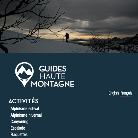
Aller au contenu principal
English
Français
ACTIVITÉS
Alpinisme estival
Alpinisme hivernal
Canyoning
Escalade
Raquettes