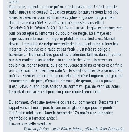
chaud.
Dimanche, il pleut, comme prévu. C’est grasse mat ! C’est bon de
buller après une course! Quelques petites longueurs sous le refuge
après le déjeuner pour admirer deux jolies anglaises qui grimpent
dans la voie d’à côté! Et voilà la journée passée sans effort.
Couchés à 9 h. Départ 3h20 ! On file à plat sur le glacier en traversée
puis on attaque la remontée du couloir de neige. La rimaye est
impressionnante mais se négocie plutôt bien surtout avec Mamat
devant. Le couloir de neige nécessite de la concentration à tous les
instants. Je trouve cela raide et pas facile : L’itinéraire oblige à
traverser à l’horizontal des goulottes profondes taillées dans la pente
par des coulées d’avalanche. On remonte des vires, traverse un
couloir en rocher pourri, puis de nouveaux gradins et vires et on finit
par buter sur une cheminée côté V : le sport commence à ce moment
précis! Premier joli combat pour cette première longueur qui grimpe
: coincement de pied, d’épaule, de main, de genou, tout y passe !
Il est 12h30 quand nous sortons au sommet : pas de vent, du soleil.
Le parfait emplacement pour un pique nique bien mérité.
Du sommet, c’est une nouvelle course qui commence. Descente en
rappel versant nord, puis traversée en glace/neige pour rejoindre
l’itinéraire midi-plan. Dans la benne de 17h après une remontée
rythmée de la fameuse arête !
Encore une belle aventure.
Texte et photos : Jean-Pierre Juteau, client de Jean Annequin